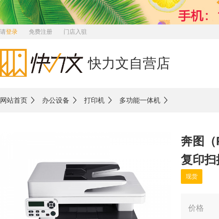
请
登录
免费注册
门店入驻
快力文自营店
网站首页
办公设备
打印机
多功能一体机
奔图（P
复印扫
现货
价格