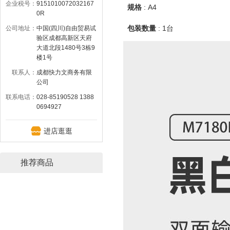
企业税号：
9151010072032167
规格
:
A4
0R
包装数量
:
1台
公司地址：
中国(四川)自由贸易试
验区成都高新区天府
大道北段1480号3栋9
楼1号
联系人：
成都快力文商务有限
公司
联系电话：
028-85190528 1388
0694927
进店逛逛
推荐商品