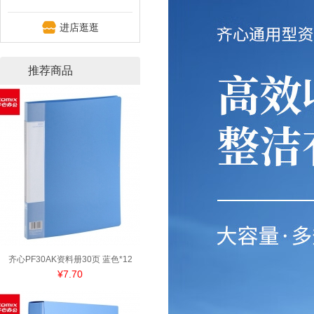
进店逛逛
推荐商品
齐心PF30AK资料册30页 蓝色*12
¥7.70