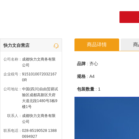
商品详情
商
快力文自营店
公司名称：
成都快力文商务有限
品牌
:
齐心
公司
企业税号：
9151010072032167
规格
:
A4
0R
包装数量
:
1
公司地址：
中国(四川)自由贸易试
验区成都高新区天府
大道北段1480号3栋9
楼1号
联系人：
成都快力文商务有限
公司
联系电话：
028-85190528 1388
0694927