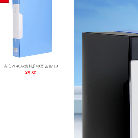
齐心PF40Ak资料册40页 蓝色*10
¥8.80