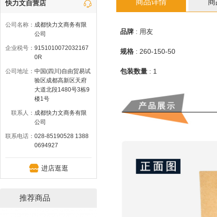
商品详情
商
快力文自营店
公司名称：
成都快力文商务有限
品牌
:
用友
公司
企业税号：
9151010072032167
规格
:
260-150-50
0R
包装数量
:
1
公司地址：
中国(四川)自由贸易试
验区成都高新区天府
大道北段1480号3栋9
楼1号
联系人：
成都快力文商务有限
公司
联系电话：
028-85190528 1388
0694927
进店逛逛
推荐商品