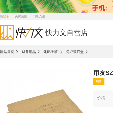
请
登录
免费注册
门店入驻
快力文自营店
网站首页
财务用品
凭证/封面
凭证装订盒
用友SZ
现货
价格