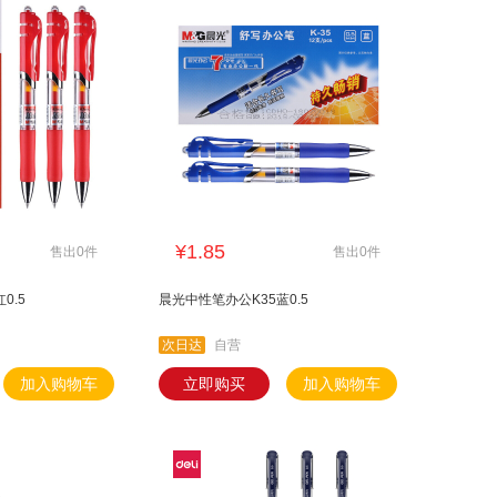
¥1.85
售出0件
售出0件
0.5
晨光中性笔办公K35蓝0.5
次日达
自营
加入购物车
立即购买
加入购物车