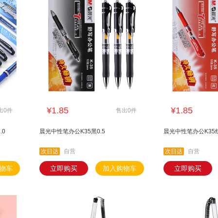
¥1.85
¥1.85
出0件
售出0件
.0
晨光中性笔办公K35黑0.5
晨光中性笔办公K35红
次日达
自营
次日达
自营
物车
立即购买
加入购物车
立即购买