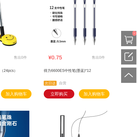
0
¥0.75
售出0件
售出0件
（24pcs）
得力6600ES中性笔(墨蓝)*12
次日达
自营
加入购物车
立即购买
加入购物车