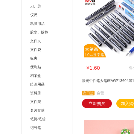
刀、剪
仪尺
粘胶用品
胶水、胶棒
文件夹
文件袋
板夹
便利贴
¥1.60
售
档案盒
晨光中性笔大笔画AGP13604黑1
绘画用品
资料册
次日达
自营
文件架
立即购买
加入购
名片存储
笔筒/笔袋
记号笔