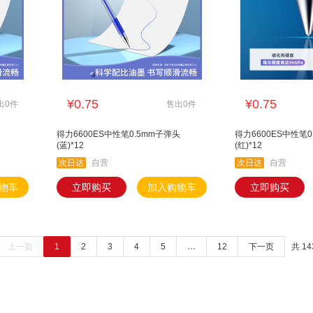
¥0.75
¥0.75
出0件
售出0件
得力6600ES中性笔0.5mm子弹头
得力6600ES中性笔0
(蓝)*12
(红)*12
次日达
自营
次日达
自营
物车
立即购买
加入购物车
立即购买
上一页
1
2
3
4
5
…
12
下一页
共 14