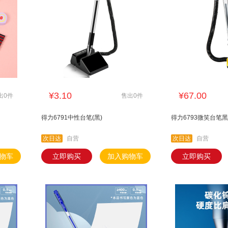
¥3.10
¥67.00
出0件
售出0件
得力6791中性台笔(黑)
得力6793微笑台笔黑
次日达
自营
次日达
自营
物车
立即购买
加入购物车
立即购买