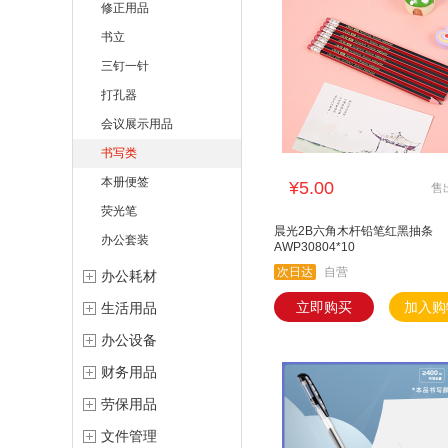
修正用品
书立
三钉一针
打孔器
会议展示用品
书写类
本册便签
¥5.00
售
荧光笔
晨光2B六角木杆铅笔红黑抽条
办公套装
AWP30804*10
次日达
自营
办公耗材
立即购买
加入购
生活用品
办公设备
财务用品
劳保用品
文件管理