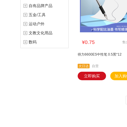
自有品牌产品
五金/工具
运动户外
文教文化用品
¥0.75
数码
售
得力6600ES中性笔 0.5黑*12
次日达
自营
立即购买
加入购