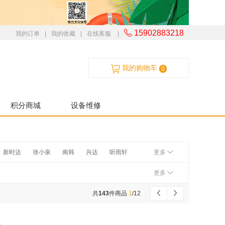
15902883218
我的订单
|
我的收藏
|
在线客服
|
我的购物车
0
积分商城
设备维修
新时达
张小泉
南韩
兴达
听雨轩
更多
M
辉柏嘉
汉唐
培友
杰丽斯
斑马
更多
飞鹰
橡皮擦
金值
共
143
件商品
1
/
12