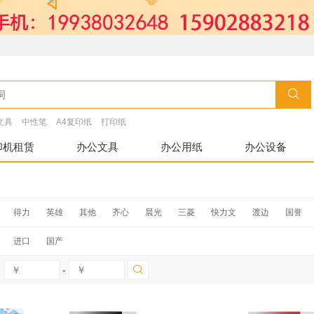
文具
中性笔
A4复印纸
打印纸
印机租赁
办公文具
办公用纸
办公设备
得力
英雄
其他
齐心
晨光
三菱
快力文
渡边
国誉
塑封
赛兄纳弟
益而高
富强
红泰阳
中华
其他
金万年
3
进口
国产
百乐
真彩
旗文
樱花
卡西欧
兴达
创易
瑞泰德
凌美
-