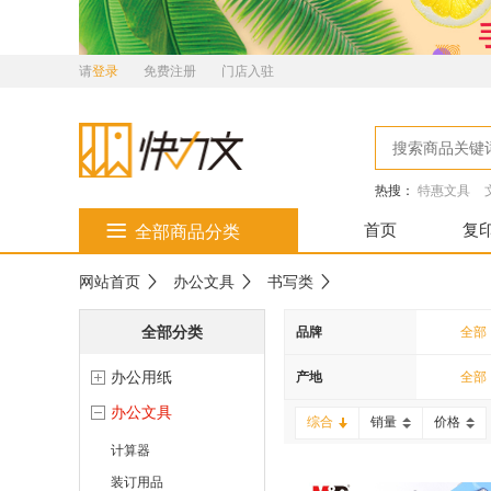
请
登录
免费注册
门店入驻
热搜：
特惠文具
首页
复
全部商品分类
网站首页
办公文具
书写类
全部分类
品牌
全部
办公用纸
王者
产地
全部
办公文具
白雪
综合
销量
价格
计算器
装订用品