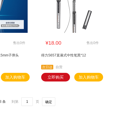
¥18.00
售出0件
售出0件
.5mm子弹头
得力S657直液式中性笔黑*12
次日达
自营
加入购物车
立即购买
加入购物车
3 条
到第
页
确定