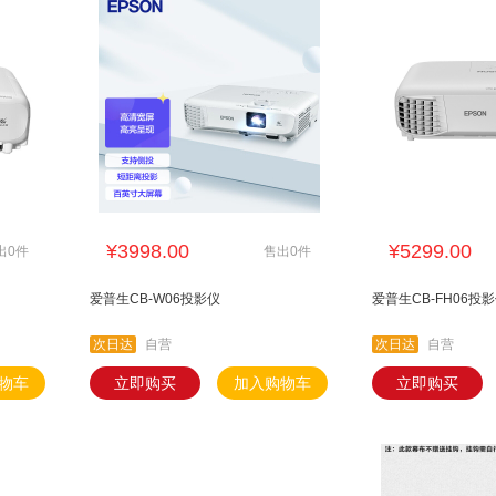
数据
富士胶片
柯尼卡美能达
大唐电信
雨桐
金山
永中
360
¥3998.00
¥5299.00
出0件
售出0件
爱普生CB-W06投影仪
爱普生CB-FH06投
次日达
自营
次日达
自营
物车
立即购买
加入购物车
立即购买