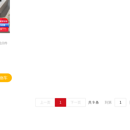
出0件
物车
上一页
1
下一页
共 9 条
到第