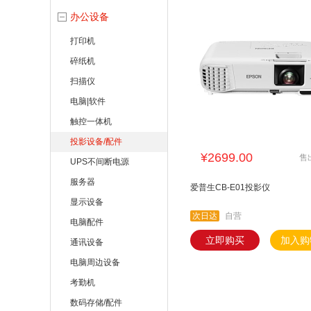
西部
办公设备
打印机
碎纸机
扫描仪
电脑|软件
触控一体机
投影设备/配件
¥2699.00
售
UPS不间断电源
服务器
爱普生CB-E01投影仪
显示设备
次日达
自营
电脑配件
立即购买
加入购
通讯设备
电脑周边设备
考勤机
数码存储/配件