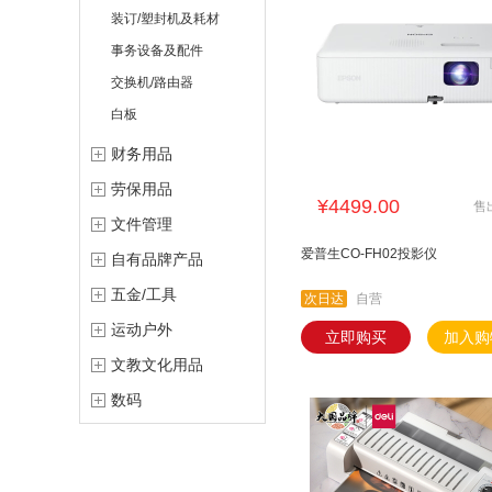
装订/塑封机及耗材
事务设备及配件
交换机/路由器
白板
财务用品
劳保用品
¥4499.00
售
文件管理
爱普生CO-FH02投影仪
自有品牌产品
五金/工具
次日达
自营
运动户外
立即购买
加入购
文教文化用品
数码