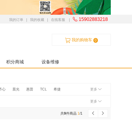
15902883218
我的订单
|
我的收藏
|
在线客服
|
我的购物车
0
积分商城
设备维修
齐心
晨光
惠普
TCL
希捷
更多
爱普生
松下
联想
夏普
三星
更多
清华同方
南孚
科密
海康威视
共
9
件商品
1
/
1
乐
山特
商宇
华为
理光