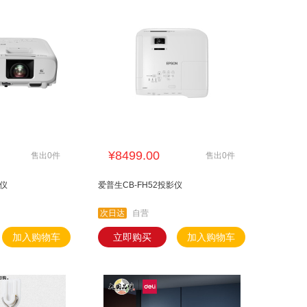
奇安信
麒麟
统信
金典
¥8499.00
售出0件
售出0件
影仪
爱普生CB-FH52投影仪
次日达
自营
加入购物车
立即购买
加入购物车