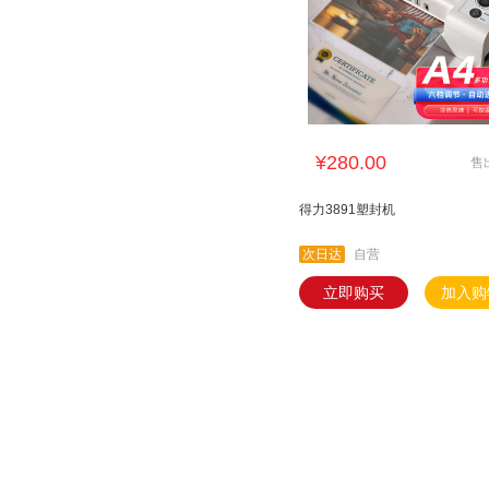
¥280.00
售
得力3891塑封机
次日达
自营
立即购买
加入购