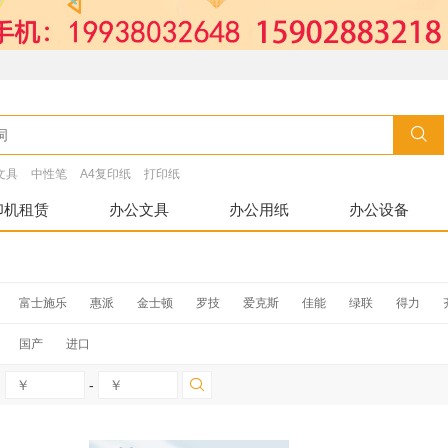
文具
中性笔
A4复印纸
打印纸
印机租赁
办公文具
办公用纸
办公设备
富士施乐
惠派
金士顿
罗技
爱克斯
佳能
绿联
得力
HUB
闪迪酷刃
良田
明基
德信
步步高
TP-LINK
飞利浦
国产
进口
中晶
良田
捷宇
柯达
紫光
方正
绿联
戴尔dell
苹果
-
摩托罗拉
中诺
奔图
立思辰
富士施乐
深蓝大道
新都
碎