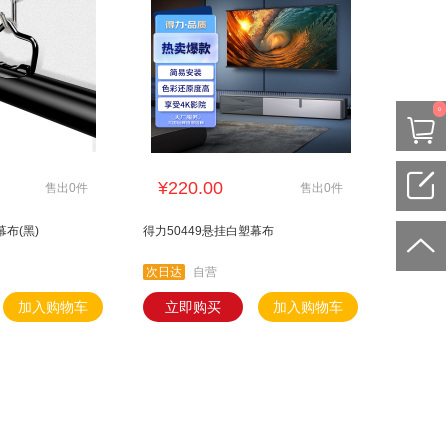
0
¥220.00
售出0件
售出0件
幕布(黑)
得力50449悬挂白塑幕布
次日达
自营
加入购物车
立即购买
加入购物车