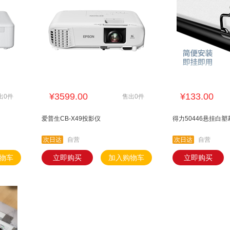
¥3599.00
¥133.00
出0件
售出0件
爱普生CB-X49投影仪
得力50446悬挂白塑
次日达
自营
次日达
自营
物车
立即购买
加入购物车
立即购买