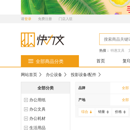
请
登录
免费注册
门店入驻
热搜：
特惠文具
首页
复
全部商品分类
网站首页
办公设备
投影设备/配件
全部分类
品牌
全部
办公用纸
MAX
产地
全部
办公文具
兄弟
综合
销量
价格
办公耗材
汉王
生活用品