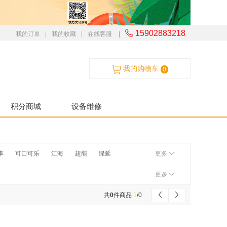
15902883218
我的订单
|
我的收藏
|
在线客服
|
我的购物车
0
积分商城
设备维修
事
可口可乐
江海
超能
绿延
更多
超霸
齐心
蓝月亮
汰渍
白猫
更多
金佰利
多康
美丽雅
茶花
泉林本色
共
0
件商品
1
/
0
美丽雅
世家
得力
可得优
晨光