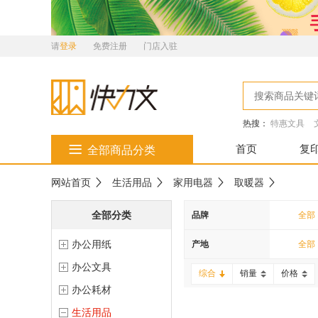
请
登录
免费注册
门店入驻
热搜：
特惠文具
首页
复
全部商品分类
网站首页
生活用品
家用电器
取暖器
全部分类
品牌
全部
办公用纸
南科
产地
全部
办公文具
雕牌
综合
销量
价格
办公耗材
金号
生活用品