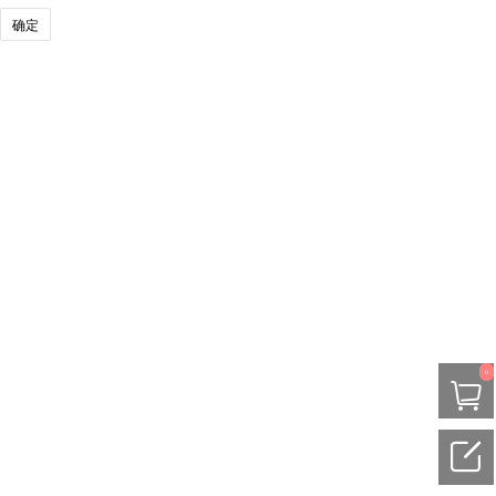
大嘴猴
Ocean
得力
安吉尔
确定
金莱时
雨隆
达点
先锋
小林
0