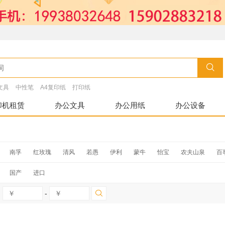
文具
中性笔
A4复印纸
打印纸
印机租赁
办公文具
办公用纸
办公设备
南孚
红玫瑰
清风
若愚
伊利
蒙牛
怡宝
农夫山泉
百
齐心
适运
心相印
公牛
鑫峰
维达
上云牌
84
沂蒙山
国产
进口
滋源
洁丽雅
洁柔
五月花
唯洁雅
奥力奇
白云
振兴
-
云南白药
洁玉
3M
妙洁
罗莱
白云
得力
妙洁
振兴