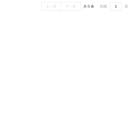
全无敌
榄菊
久量
超威
长虹
博洋
北极熊
六神
天堂
上一页
下一页
共 0 条
到第
页
海尔
飞利浦
海信
格力
松下
创维
三星
恒丰
新时达
特
youyun
JWJ
skg
康铭
富安娜