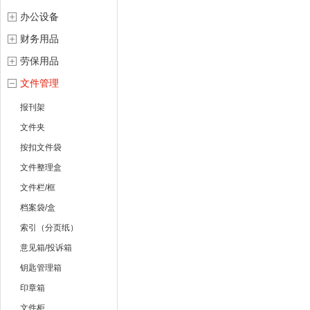
办公设备
财务用品
劳保用品
文件管理
报刊架
文件夹
按扣文件袋
文件整理盒
文件栏/框
档案袋/盒
索引（分页纸）
意见箱/投诉箱
钥匙管理箱
印章箱
文件柜