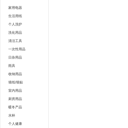
雷达
全无敌
家用电器
美的
海尔
生活用纸
个人洗护
艾美特
youyun
洗化用品
清洁工具
一次性用品
日杂用品
雨具
收纳用品
墙纸/墙贴
室内用品
厨房用品
暖冬产品
水杯
个人健康