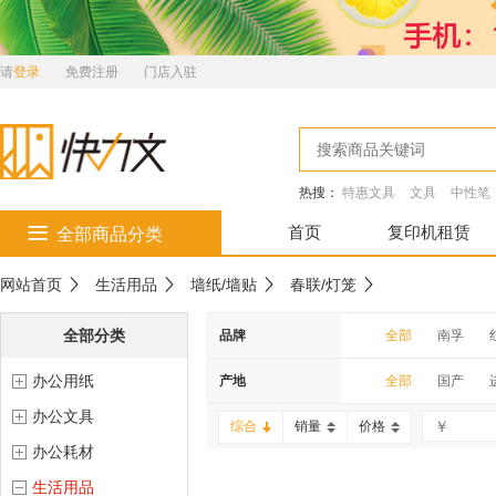
请
登录
免费注册
门店入驻
热搜：
特惠文具
文具
中性笔
首页
复印机租赁
全部商品分类
网站首页
生活用品
墙纸/墙贴
春联/灯笼
全部分类
品牌
全部
南孚
办公用纸
南科
齐心
产地
全部
国产
办公文具
雕牌
滋源
综合
销量
价格
办公耗材
金号
云南白药
生活用品