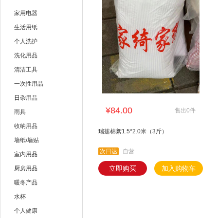
雷达
全无敌
家用电器
美的
海尔
生活用纸
个人洗护
艾美特
youyun
洗化用品
清洁工具
一次性用品
日杂用品
¥84.00
售出0件
雨具
收纳用品
瑞莲棉絮1.5*2.0米（3斤）
墙纸/墙贴
次日达
自营
室内用品
立即购买
加入购物车
厨房用品
暖冬产品
水杯
个人健康