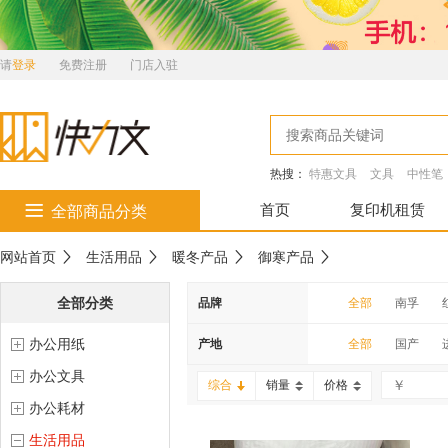
请
登录
免费注册
门店入驻
热搜：
特惠文具
文具
中性笔
首页
复印机租赁
全部商品分类
网站首页
生活用品
暖冬产品
御寒产品
全部分类
品牌
全部
南孚
办公用纸
南科
齐心
产地
全部
国产
办公文具
雕牌
滋源
综合
销量
价格
办公耗材
金号
云南白药
生活用品