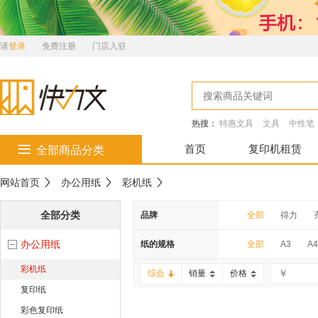
请
登录
免费注册
门店入驻
热搜：
特惠文具
文具
中性笔
首页
复印机租赁
全部商品分类
网站首页
办公用纸
彩机纸
全部分类
品牌
全部
得力
办公用纸
万彩
百旺
纸的规格
全部
A3
A4
彩机纸
世纪天章
益思
综合
销量
价格
复印纸
装得快
玛丽
彩色复印纸