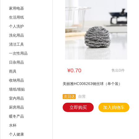
雷达
全无敌
家用电器
美的
海尔
生活用纸
个人洗护
艾美特
youyun
洗化用品
清洁工具
一次性用品
日杂用品
¥0.70
售出0件
雨具
收纳用品
美丽雅HC006263钢丝球（单个装）
墙纸/墙贴
次日达
自营
室内用品
立即购买
加入购物车
厨房用品
暖冬产品
水杯
个人健康