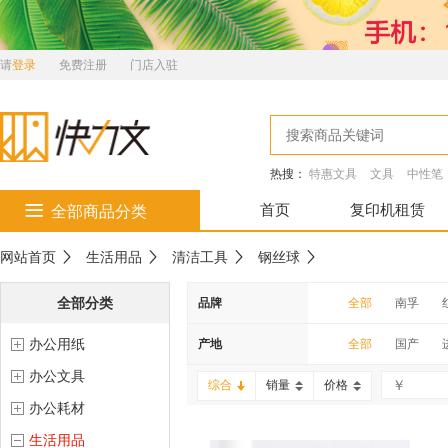
请
登录
免费注册
门店入驻
热搜：
特惠文具
文具
中性笔
首页
复印机租赁
全部商品分类
网站首页
生活用品
清洁工具
钢丝球
全部分类
品牌
全部
南孚
办公用纸
南科
齐心
产地
全部
国产
办公文具
雕牌
滋源
综合
销量
价格
办公耗材
金号
云南白药
生活用品