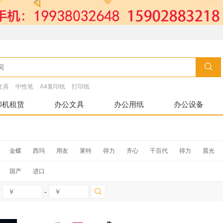
文具
中性笔
A4复印纸
打印纸
印机租赁
办公文具
办公用纸
办公设备
金蝶
西玛
用友
莱特
得力
齐心
千百代
得力
晨光
金隆兴
威力
王者
欧市利
博柜
国产
进口
-