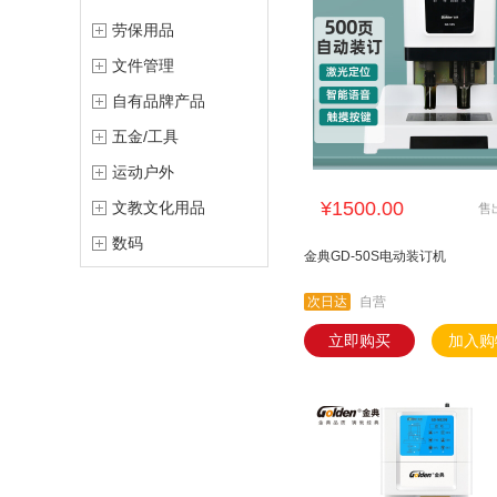
劳保用品
文件管理
自有品牌产品
五金/工具
运动户外
¥1500.00
文教文化用品
售
数码
金典GD-50S电动装订机
次日达
自营
立即购买
加入购