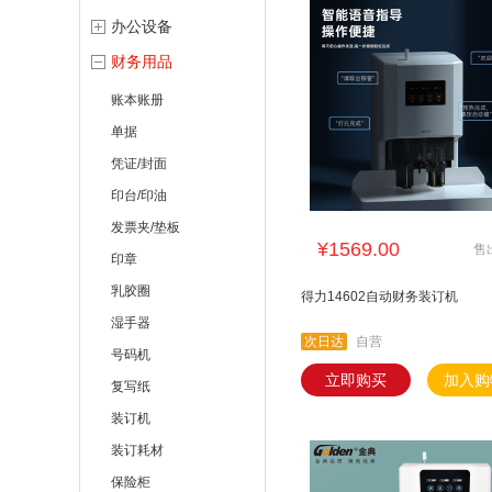
办公设备
财务用品
账本账册
单据
凭证/封面
印台/印油
发票夹/垫板
¥1569.00
售
印章
乳胶圈
得力14602自动财务装订机
湿手器
次日达
自营
号码机
立即购买
加入购
复写纸
装订机
装订耗材
保险柜