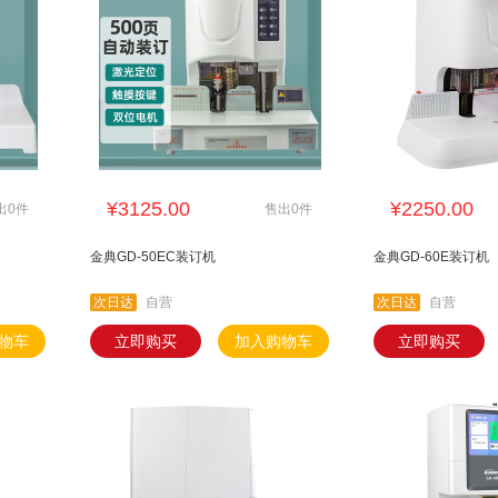
¥3125.00
¥2250.00
出0件
售出0件
金典GD-50EC装订机
金典GD-60E装订机
次日达
自营
次日达
自营
物车
立即购买
加入购物车
立即购买