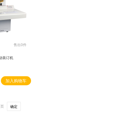
售出0件
自动装订机
加入购物车
页
确定