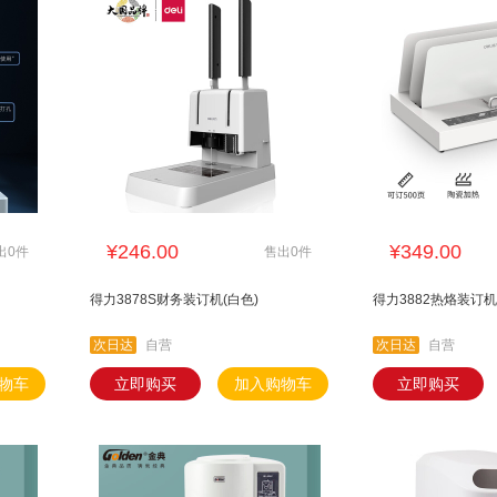
¥246.00
¥349.00
出0件
售出0件
得力3878S财务装订机(白色)
得力3882热烙装订机
次日达
自营
次日达
自营
物车
立即购买
加入购物车
立即购买