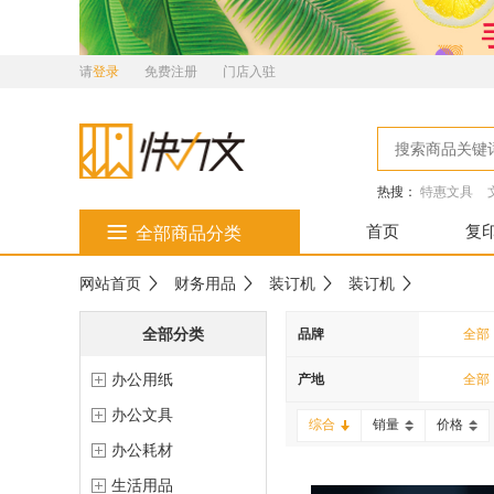
请
登录
免费注册
门店入驻
热搜：
特惠文具
首页
复
全部商品分类
网站首页
财务用品
装订机
装订机
全部分类
品牌
全部
办公用纸
上海
产地
全部
办公文具
综合
销量
价格
办公耗材
生活用品