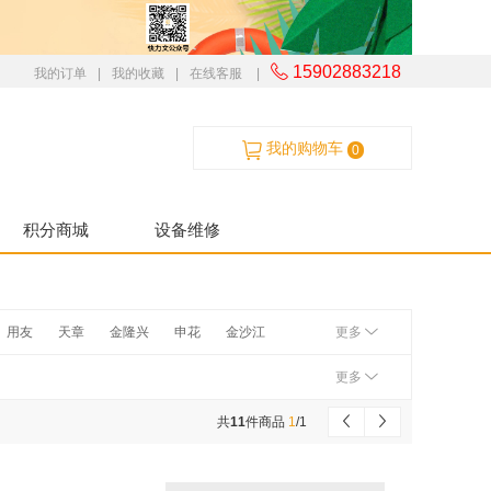
15902883218
我的订单
|
我的收藏
|
在线客服
|
我的购物车
0
积分商城
设备维修
用友
天章
金隆兴
申花
金沙江
更多
更多
共
11
件商品
1
/
1