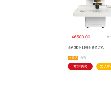
¥6500.00
售
金典GD-NB208财务装订机
次日达
自营
立即购买
加入购