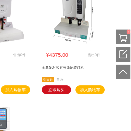
0
¥4375.00
售出0件
售出0件
金典GD-70财务凭证装订机
次日达
自营
加入购物车
立即购买
加入购物车