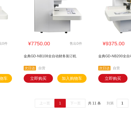
¥7750.00
¥9375.00
出0件
售出0件
金典GD-NB108全自动财务装订机
金典GD-NB200全
次日达
自营
次日达
自营
物车
立即购买
加入购物车
立即购买
上一页
1
下一页
共 11 条
到第