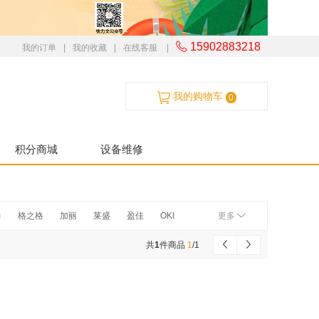
15902883218
我的订单
|
我的收藏
|
在线客服
|
我的购物车
0
积分商城
设备维修
力
格之格
加丽
莱盛
盈佳
OKI
更多
尼卡美能达
联想
理光
理光
华为
共
1
件商品
1
/
1