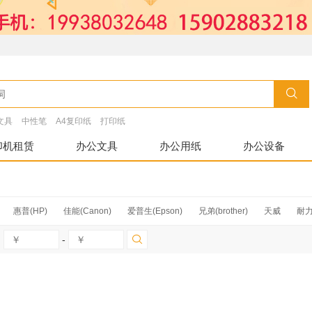
文具
中性笔
A4复印纸
打印纸
印机租赁
办公文具
办公用纸
办公设备
惠普(HP)
佳能(Canon)
爱普生(Epson)
兄弟(brother)
天威
耐
富士施乐
-
天派
欣格
爱克斯
齐心
得力
东芝
三星
柯