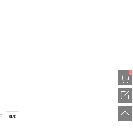
0
页
确定