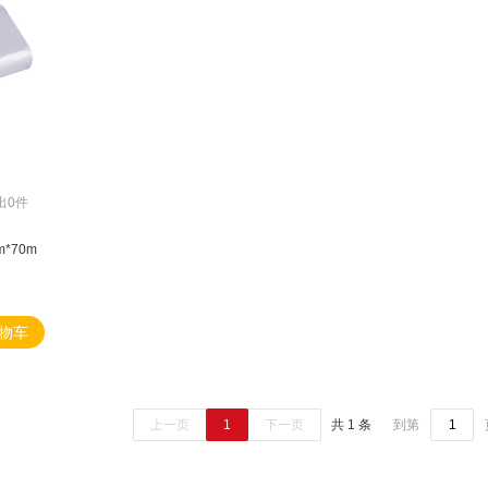
出0件
*70m
物车
上一页
1
下一页
共 1 条
到第