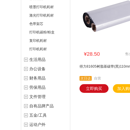
喷墨打印机耗材
激光打印机耗材
色带架芯
打印机碳粉/粉盒
复印机耗材
打印机耗材
¥28.50
售
生活用品
得力81605树脂基碳带(黑)110mm
办公设备
财务用品
次日达
自营
劳保用品
立即购买
加入购
文件管理
自有品牌产品
五金/工具
运动户外