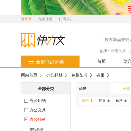
请
登录
免费注册
门店入驻
热搜：
特惠文具
首页
复
全部商品分类
网站首页
办公耗材
色带架芯
碳带
全部分类
品牌
全部
办公用纸
惠派
综合
销量
价格
办公文具
办公耗材
兼容耗材