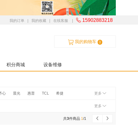
15902883218
我的订单
|
我的收藏
|
在线客服
|
我的购物车
0
积分商城
设备维修
齐心
晨光
惠普
TCL
希捷
更多
爱普生
松下
联想
夏普
三星
更多
清华同方
南孚
科密
海康威视
共
3
件商品
1
/
1
乐
山特
商宇
华为
理光