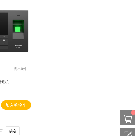
奇安信
麒麟
统信
金典
售出0件
考勤机
加入购物车
0
页
确定