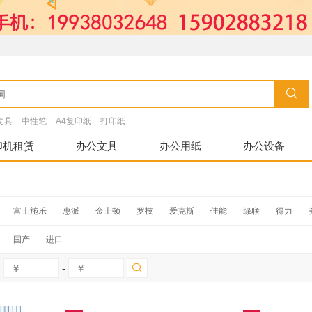
文具
中性笔
A4复印纸
打印纸
印机租赁
办公文具
办公用纸
办公设备
富士施乐
惠派
金士顿
罗技
爱克斯
佳能
绿联
得力
HUB
闪迪酷刃
良田
明基
德信
步步高
TP-LINK
飞利浦
国产
进口
中晶
良田
捷宇
柯达
紫光
方正
绿联
戴尔dell
苹果
-
摩托罗拉
中诺
奔图
立思辰
富士施乐
深蓝大道
新都
碎