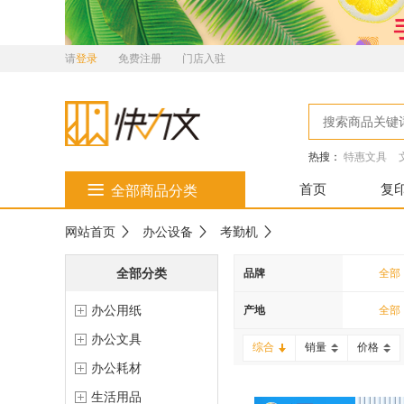
请
登录
免费注册
门店入驻
热搜：
特惠文具
首页
复
全部商品分类
网站首页
办公设备
考勤机
全部分类
品牌
全部
办公用纸
MAX
产地
全部
办公文具
兄弟
综合
销量
价格
办公耗材
汉王
生活用品