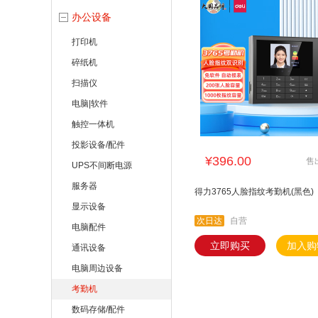
西部
办公设备
打印机
碎纸机
扫描仪
电脑|软件
触控一体机
投影设备/配件
¥396.00
售
UPS不间断电源
服务器
得力3765人脸指纹考勤机(黑色)
显示设备
次日达
自营
电脑配件
立即购买
加入购
通讯设备
电脑周边设备
考勤机
数码存储/配件