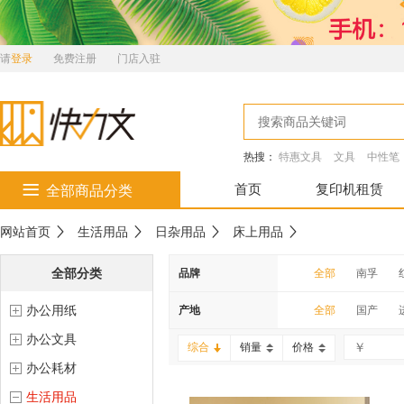
请
登录
免费注册
门店入驻
热搜：
特惠文具
文具
中性笔
首页
复印机租赁
全部商品分类
网站首页
生活用品
日杂用品
床上用品
全部分类
品牌
全部
南孚
办公用纸
南科
齐心
产地
全部
国产
办公文具
雕牌
滋源
综合
销量
价格
办公耗材
金号
云南白药
生活用品