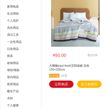
雷达
全无敌
家用电器
美的
海尔
生活用纸
个人洗护
艾美特
youyun
洗化用品
清洁工具
一次性用品
日杂用品
¥92.00
售出0件
雨具
收纳用品
大嘴猴paul frank艾阳绒被 花色
150×200cm
墙纸/墙贴
次日达
自营
室内用品
立即购买
加入购物车
厨房用品
暖冬产品
水杯
个人健康