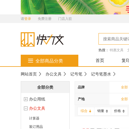
请
登录
免费注册
门店入驻
热搜：
特惠文具
首页
复
全部商品分类
网站首页
办公文具
记号笔
记号笔墨水
全部分类
品牌
全部
办公用纸
王者
产地
全部
办公文具
白雪
综合
销量
价格
计算器
装订用品