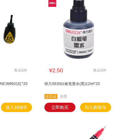
¥2.50
售出0件
售出0件
ICW9601红*20
得力S630白板笔墨水(黑)12ml*20
次日达
自营
加入购物车
立即购买
加入购物车