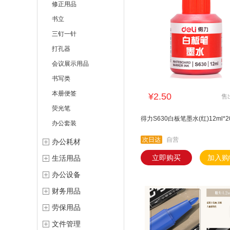
修正用品
书立
三钉一针
打孔器
会议展示用品
书写类
本册便签
¥2.50
售
荧光笔
得力S630白板笔墨水(红)12ml*2
办公套装
次日达
自营
办公耗材
立即购买
加入购
生活用品
办公设备
财务用品
劳保用品
文件管理