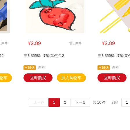
¥2.89
¥2.89
出0件
售出0件
12
得力S558油漆笔(黑色)*12
得力S558油漆笔(黄色
次日达
自营
次日达
自营
物车
立即购买
加入购物车
立即购买
上一页
1
2
下一页
共 16 条
到第