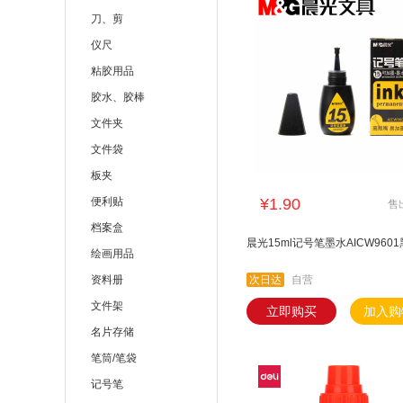
刀、剪
仪尺
粘胶用品
胶水、胶棒
文件夹
文件袋
板夹
便利贴
¥1.90
售
档案盒
晨光15ml记号笔墨水AICW9601
绘画用品
资料册
次日达
自营
文件架
立即购买
加入购
名片存储
笔筒/笔袋
记号笔