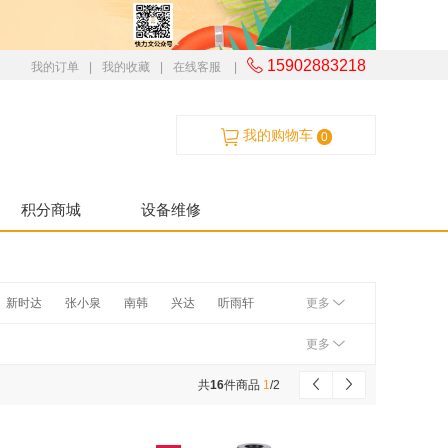
15902883218
我的订单
|
我的收藏
|
在线客服
|
我的购物车
0
积分商城
设备维修
新时达
张小泉
南韩
兴达
听雨轩
更多
M
辉柏嘉
汉唐
培友
杰丽斯
斑马
更多
飞鹰
橡皮擦
金值
共
16
件商品
1
/
2