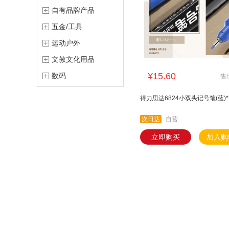
自有品牌产品
五金/工具
运动户外
文教文化用品
¥15.60
数码
售
得力思达6824小双头记号笔(蓝)*
次日达
自营
立即购买
加入购