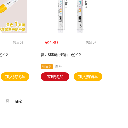
¥2.89
售出0件
售出0件
)*12
得力S558油漆笔(白色)*12
次日达
自营
加入购物车
立即购买
加入购物车
页
确定