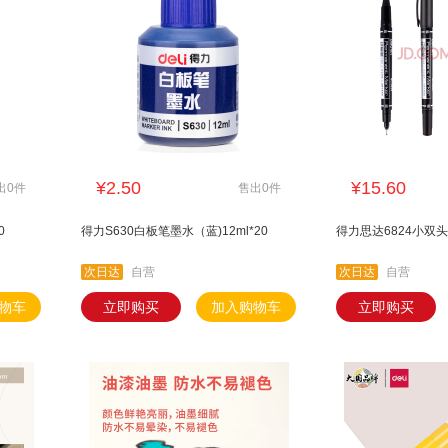
¥2.50
¥15.60
出0件
售出0件
0
得力S630白板笔墨水（蓝)12ml*20
得力思达6824小双头
次日达
自营
次日达
自营
物车
立即购买
加入购物车
立即购买