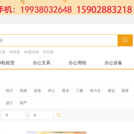
文具
中性笔
A4复印纸
打印纸
印机租赁
办公文具
办公用纸
办公设备
得力
英雄
其他
齐心
晨光
三菱
快力文
渡边
国誉
塑封
赛兄纳弟
益而高
富强
红泰阳
中华
其他
金万年
3
进口
国产
百乐
真彩
旗文
樱花
卡西欧
兴达
创易
瑞泰德
凌美
-