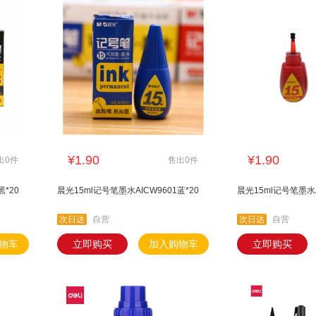
¥1.90
¥1.90
出0件
售出0件
黑*20
晨光15ml记号笔墨水AICW9601蓝*20
晨光15ml记号笔墨水A
次日达
自营
次日达
自营
物车
立即购买
加入购物车
立即购买