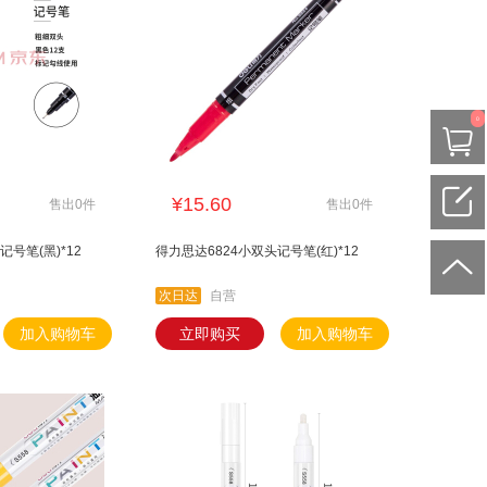
0
¥15.60
售出0件
售出0件
记号笔(黑)*12
得力思达6824小双头记号笔(红)*12
次日达
自营
加入购物车
立即购买
加入购物车